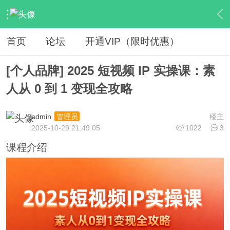
›
网赚资源
›
VIP教程
›
内容
首页
论坛
开通VIP（限时优惠）
[个人品牌] 2025 短视频 IP 实操课：素
人从 0 到 1 变现全攻略
admin
楼主
管理员
2025-10-29 21:49:05
1022
3
课程介绍