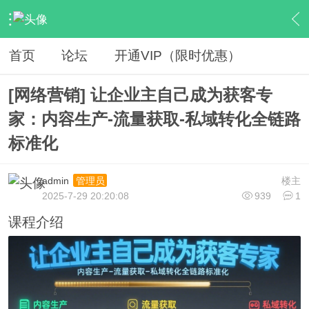
›
网赚资源
›
VIP教程
›
内容
首页
论坛
开通VIP（限时优惠）
[网络营销] 让企业主自己成为获客专
家：内容生产-流量获取-私域转化全链路
标准化
admin
楼主
管理员
2025-7-29 20:20:08
939
1
课程介绍