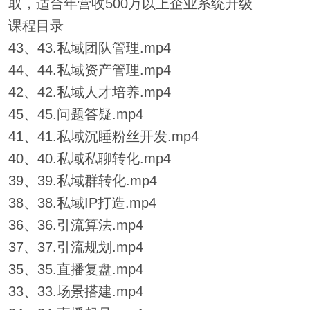
取，适合年营收500万以上企业系统升级
课程目录
43、43.私域团队管理.mp4
44、44.私域资产管理.mp4
42、42.私域人才培养.mp4
45、45.问题答疑.mp4
41、41.私域沉睡粉丝开发.mp4
40、40.私域私聊转化.mp4
39、39.私域群转化.mp4
38、38.私域IP打造.mp4
36、36.引流算法.mp4
37、37.引流规划.mp4
35、35.直播复盘.mp4
33、33.场景搭建.mp4