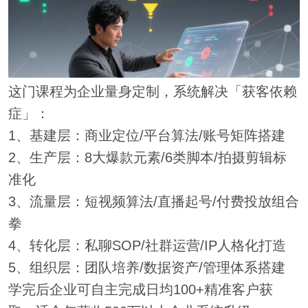
这门课程为企业量身定制，系统解决「获客依赖
症」：
1、基建层：商业定位/平台算法/账号矩阵搭建
2、生产层：8大爆款元素/6类脚本/拍摄剪辑标
准化
3、流量层：短视频算法/直播起号/付费投放组合
拳
4、转化层：私聊SOP/社群运营/IP人格化打造
5、组织层：团队培养/数据资产/管理体系搭建
学完后企业可自主完成日均100+精准客户获