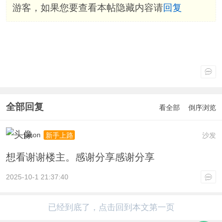
游客，如果您要查看本帖隐藏内容请
回复
全部回复
看全部
倒序浏览
jason
沙发
新手上路
想看谢谢楼主。感谢分享感谢分享
2025-10-1 21:37:40
已经到底了，点击回到本文第一页