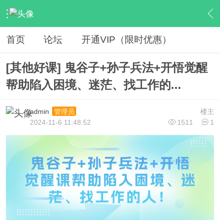
›
网赚资源
›
VIP教程
›
内容
首页
论坛
开通VIP（限时优惠）
[其他好课] 鬼谷子+孙子兵法+开悟觉醒
帮助陷入困境、迷茫、找工作的...
admin
楼主
管理员
2024-11-6 11:48:52
1511
1