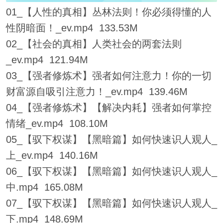
01_【人性的真相】丛林法则！你必须得懂的人
性阴暗面！_ev.mp4 133.53M
02_【社会的真相】人类社会的两套法则
_ev.mp4 121.94M
03_【强者修炼术】强者如何注意力！你的一切
财富源自吸引注意力！_ev.mp4 139.46M
04_【强者修炼术】【解决内耗】强者如何掌控
情绪_ev.mp4 108.10M
05_【驭下权谋】【黑暗篇】如何快速识人观人_
上_ev.mp4 140.16M
06_【驭下权谋】【黑暗篇】如何快速识人观人_
中.mp4 165.08M
07_【驭下权谋】【黑暗篇】如何快速识人观人_
下.mp4 148.69M