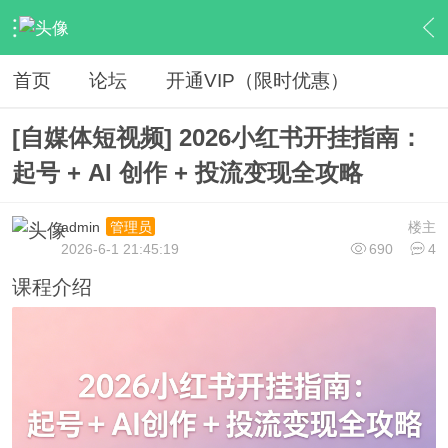
›
网赚资源
›
VIP教程
›
内容
首页
论坛
开通VIP（限时优惠）
[自媒体短视频] 2026小红书开挂指南：
起号 + AI 创作 + 投流变现全攻略
admin
楼主
管理员
2026-6-1 21:45:19
690
4
课程介绍