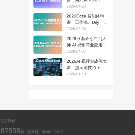
造高变现 IP
2026-04-23
2026Coze 智能体特
训：工作流、Dify、
FastGPT 一站式精通
2026-03-26
2026 0 基础小白到大
神 AI 视频商业应用：
100 种项目玩法全攻略
2026-04-07
2026AI 视频实战落地
课：提示词技巧 + 画
面控制 + 成片变现指
2026-01-10
南
QQ/微信
187958
周一至周日：09:00 - 21:00