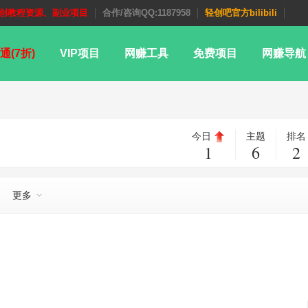
创教程资源、副业项目
合作/咨询QQ:1187958
轻创吧官方bilibili
通(7折)
VIP项目
网赚工具
免费项目
网赚导航
今日
主题
排名
1
6
2
更多