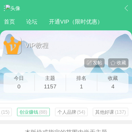
›
网赚资源
›
VIP教程
首页
论坛
开通VIP（限时优惠）
VIP教程
发帖
收藏
今日
主题
排名
收藏
0
1157
1
4
钱
(15)
创业赚钱
(88)
个人品牌
(54)
其他好课
(137)