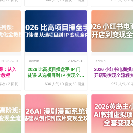
欢 /
2
回复
968
人气 /
0
喜欢 /
5
回复
826
人气 /
0
喜
2026-5-13
admin
2026-5-13
admin
列课：从入
2026 比高项目操盘手 IP 门
2026 小红书电商
全教程
徒课 从选项目到 IP 变现全体
开店到变现全流程
系
欢 /
2
回复
636
人气 /
0
喜欢 /
3
回复
957
人气 /
0
喜