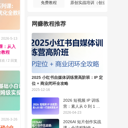
免费教程
原创实战培训（创业会员专属）
网赚教程推荐
2026-5-13
列课：从入
全教程
欢 /
2
回复
2025 小红书自媒体训练营高阶班：IP 定
位 + 商业闭环全攻略
2025-12-16
2026 短视频 IP 训练
营：素人从 0 到 1 打
造高变现 IP
2026-04-23
2026-3-26
2026AI 短片创作实战
p 基础小白
课：全流程制作 + 即