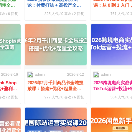
消耗全攻
论：付费打法 + 高投产全攻
课：从 0 到 1 入
略
实操
欢 /
6
回复
825
人气 /
0
喜欢 /
2
回复
761
人气 /
0
喜
2026-3-16
admin
2026-3-12
admin
k Shop
2026年2月千川商品卡全域投
2026跨境电商实战
+盈利全
放课：搭建+优化+起量全攻
TikTok运营+投流
略
略
欢 /
2
回复
977
人气 /
0
喜欢 /
6
回复
564
人气 /
0
喜