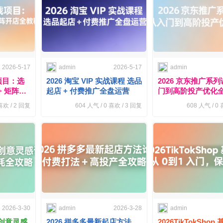
2026-5-17
admin
2026-5-17
admin
项目：选
2026 淘宝 VIP 实战课程 选品
2026 京东推广系
+ 矩阵开
起店 + 付费推广全盘运营
门到高阶投产优化
欢 /
2
回复
604
人气 /
0
喜欢 /
3
回复
608
人气 /
0
喜
2026-3-30
admin
2026-3-28
admin
级创意灵感
2026 拼多多最新起店方法
2026TikTokSho