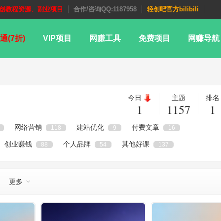
创教程资源、副业项目
合作/咨询QQ:1187958
轻创吧官方bilibili
通(7折)
VIP项目
网赚工具
免费项目
网赚导航
今日
主题
排名
1
1157
1
网络营销
建站优化
付费文章
118
9
16
创业赚钱
个人品牌
其他好课
88
54
137
更多