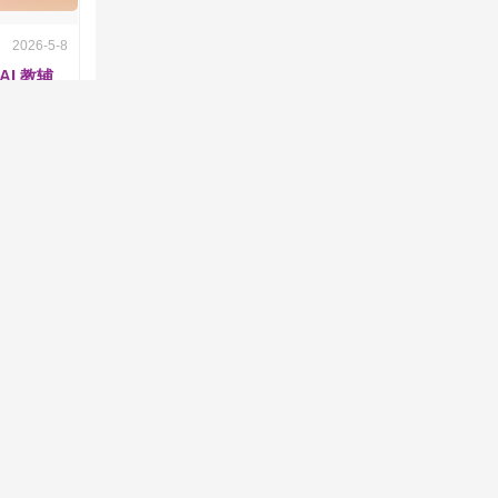
2026-5-8
AI 教辅
变现教程
欢 /
0
回复
2026-4-24
业闭环课：
 + 变现全
欢 /
7
回复