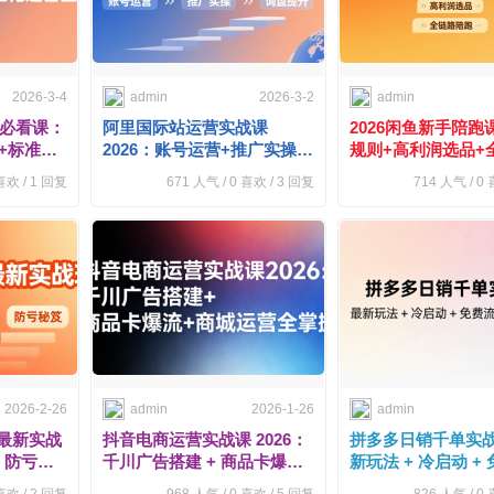
2026-3-4
admin
2026-3-2
admin
营必看课：
阿里国际站运营实战课
2026闲鱼新手陪跑
+标准化
2026：账号运营+推广实操
规则+高利润选品+
+询盘提升
跑
欢 /
1
回复
671
人气 /
0
喜欢 /
3
回复
714
人气 /
0
喜
2026-2-26
admin
2026-1-26
admin
多多最新实战
抖音电商运营实战课 2026：
拼多多日销千单实
、防亏秘
千川广告搭建 + 商品卡爆流
新玩法 + 冷启动 +
+ 商城运营全掌握
法全掌握