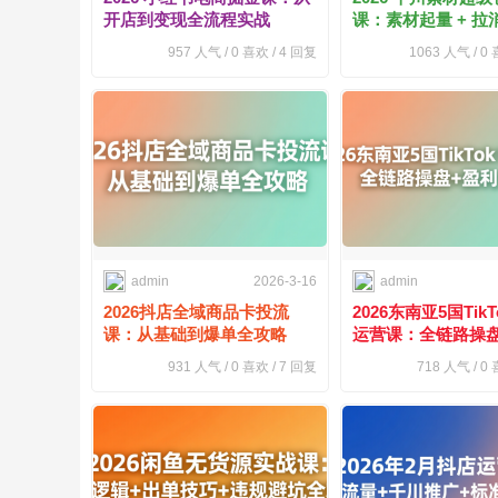
开店到变现全流程实战
课：素材起量 + 拉
略
957
人气 /
0
喜欢 /
4
回复
1063
人气 /
0
喜
admin
2026-3-16
admin
2026抖店全域商品卡投流
2026东南亚5国TikTo
课：从基础到爆单全攻略
运营课：全链路操盘
攻略
931
人气 /
0
喜欢 /
7
回复
718
人气 /
0
喜