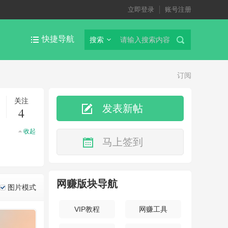
立即登录
账号注册
快捷导航
搜索
订阅
关注
发表新帖
4
收起
马上签到
网赚版块导航
图片模式
VIP教程
网赚工具