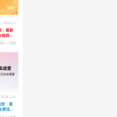
2026-3-1
课：最新
全链路陪
欢 /
1
回复
2026-1-22
战营：最
 免费流打