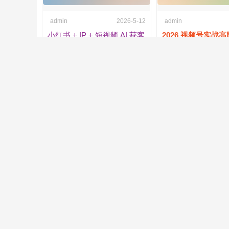
admin
2026-5-12
admin
小红书 + IP + 短视频 AI 获客
2026 视频号实战
线下大课 实体老板精准引流
定位到运营高阶变
全套
631
人气 /
0
喜欢 /
2
回复
802
人气 /
0
喜
admin
2026-5-10
admin
2026 从小白到剪辑大师：相
2026短剧出海 FB
机运镜 + 剪映电脑版系统教
Facebook 短剧分销
学
变现实战
671
人气 /
0
喜欢 /
1
回复
1088
人气 /
0
喜