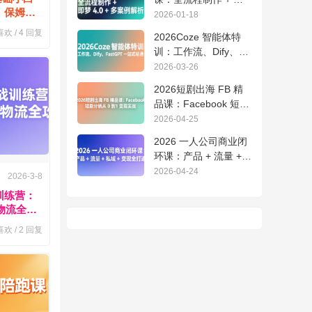
门，保姆级
梦 4.0 + 多案例解析
2026-01-18
欢 /
4
回复
2026Coze 智能体特
训：工作流、Dify、
FastGPT 一站式精通
2026-03-26
2026短剧出海 FB 精
品课：Facebook 短剧
分销从 0 到 1 变现实
2026-04-25
战
2026 一人公司商业闭
环课：产品 + 流量 +
私域 + 变现全打通
2026-04-24
2026-3-8
训练营：
+物流全攻
欢 /
2
回复