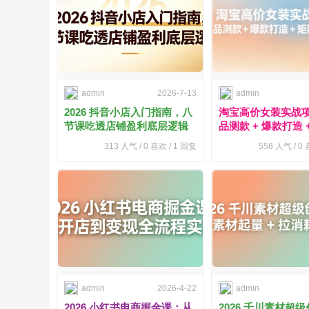
admin
2026-7-13
admin
2026 抖音小店入门指南，八
淘宝高价女装实战
节课吃透店铺盈利底层逻辑
品测款 + 爆款打造 
店全教程
313
人气 /
0
喜欢 /
1
回复
558
人气 /
0
喜
admin
2026-4-22
admin
2026 小红书电商掘金课：从
2026 千川素材超