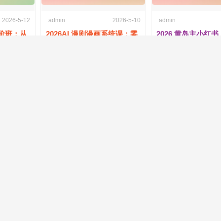
2026-5-12
admin
2026-5-10
admin
高阶班：从
2026AI 漫剧漫画系统课：零
2026 黄岛主小红书 
现全流程
基础从创作到成片变现全攻
虚拟项目 2.0 全套
略
欢 /
5
回复
860
人气 /
0
喜欢 /
5
回复
504
人气 /
0
喜
2026-4-25
admin
2026-5-8
admin
 精品课：
2026 人人都是设计师：SDAI
2026 一人公司商
从 0 到 1
绘画从入门到涨粉变现全课
产品 + 流量 + 私域
打通
欢 /
7
回复
759
人气 /
0
喜欢 /
5
回复
1126
人气 /
0
喜