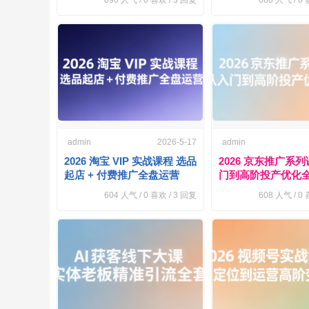
690
人气 /
0
喜欢 /
3
回复
660
人气 /
0
喜
admin
2026-5-17
admin
2026 淘宝 VIP 实战课程 选品
2026 京东推广系
起店 + 付费推广全盘运营
门到高阶投产优化
604
人气 /
0
喜欢 /
3
回复
608
人气 /
0
喜