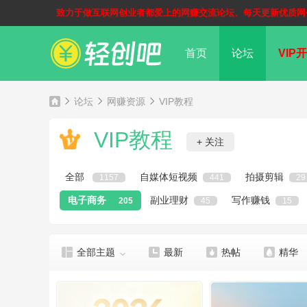
致力于做互联网创业者都爱上的网赚交流论坛、每天更新优质网
首页
论坛
VIP开
论坛
网赚资源
VIP教程
VIP教程
+ 关注
全部
自媒体短视频
拍摄剪辑
1157
441
29
电子商务
副业理财
写作赚钱
205
45
15
全部主题
最新
热帖
精华