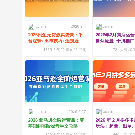
admin
2026-3-4
admin
2026闲鱼无货源实战课：平
2026年2月抖店运
台逻辑+出单技巧+违规避坑
自然流量+千川推广
全掌握
运营全攻略
1335
人气 /
0
喜欢 /
6
回复
721
人气 /
0
喜
admin
2026-2-27
admin
2026 亚马逊全阶运营课：零
2026 年 2 月拼
基础到高阶操盘手全攻略
玩法：起量、出单
笈